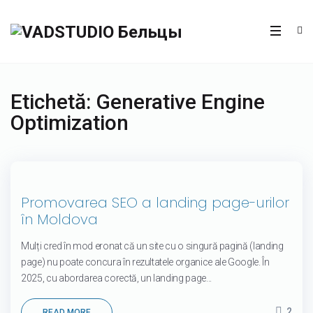
Etichetă:
Generative Engine
Optimization
22
Promovarea SEO a landing page-urilor
oct.
în Moldova
Mulți cred în mod eronat că un site cu o singură pagină (landing
page) nu poate concura în rezultatele organice ale Google. În
2025, cu abordarea corectă, un landing page...
2
READ MORE