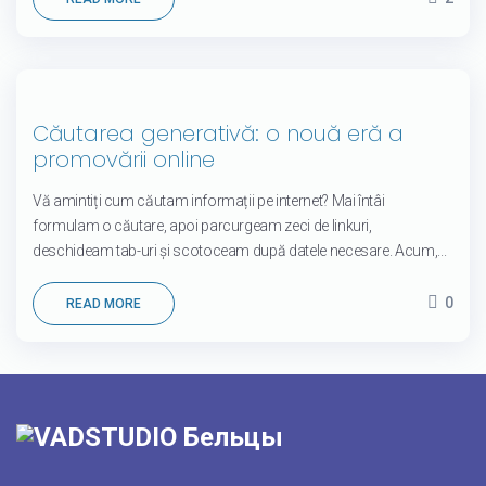
04
Căutarea generativă: o nouă eră a
sept.
promovării online
Vă amintiți cum căutam informații pe internet? Mai întâi
formulam o căutare, apoi parcurgeam zeci de linkuri,
deschideam tab-uri și scotoceam după datele necesare. Acum,...
0
READ MORE