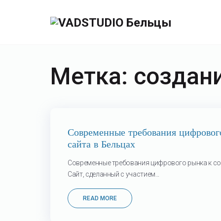
Метка:
создани
01
Современные требования цифровог
сайта в Бельцах
Апр
Современные требования цифрового рынка к со
Cайт, сделанный с участием...
READ MORE