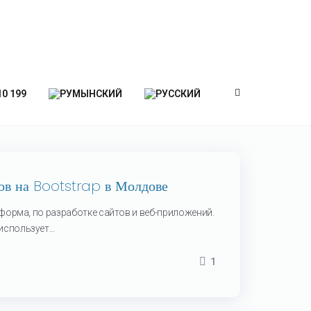
10 199
гов на Bootstrap в Молдове
форма, по разработке сайтов и веб-приложений.
пользует...
1