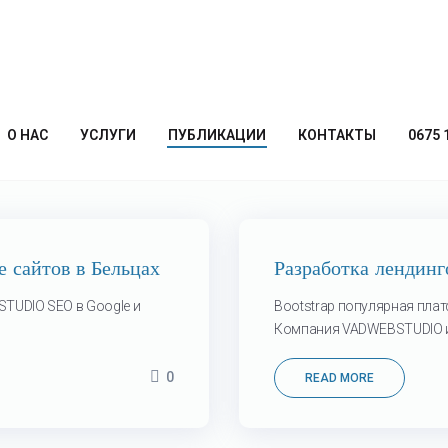
О НАС
УСЛУГИ
ПУБЛИКАЦИИ
КОНТАКТЫ
0675 
12
 сайтов в Бельцах
Разработка лендин
Мар
STUDIO SEO в Google и
Bootstrap популярная плат
Компания VADWEBSTUDIO ис
0
READ MORE