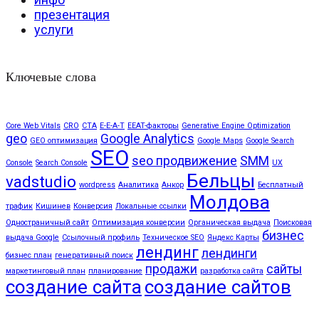
презентация
услуги
Ключевые слова
Core Web Vitals
CRO
CTA
E-E-A-T
EEAT-факторы
Generative Engine Optimization
geo
Google Analytics
GEO оптимизация
Google Maps
Google Search
SEO
seo продвижение
SMM
Console
Search Console
UX
Бельцы
vadstudio
wordpress
Аналитика
Анкор
Бесплатный
Молдова
трафик
Кишинев
Конверсия
Локальные ссылки
Одностраничный сайт
Оптимизация конверсии
Органическая выдача
Поисковая
бизнес
выдача Google
Ссылочный профиль
Техническое SEO
Яндекс Карты
лендинг
лендинги
бизнес план
генеративный поиск
продажи
сайты
маркетинговый план
планирование
разработка сайта
создание сайта
создание сайтов