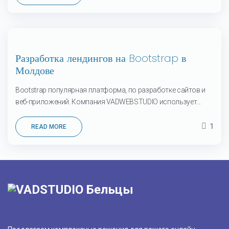
12
Разработка лендингов на Bootstrap в
Мар
Молдове
Bootstrap популярная платформа, по разработке сайтов и
веб-приложений. Компания VADWEBSTUDIO использует...
1
READ MORE