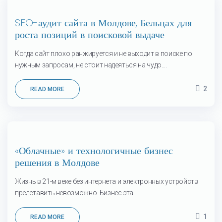
24
SEO-аудит сайта в Молдове, Бельцах для
Фев
роста позиций в поисковой выдаче
Когда сайт плохо ранжируется и не выходит в поиске по
нужным запросам, не стоит надеяться на чудо....
2
READ MORE
01
«Облачные» и технологичные бизнес
Дек
решения в Молдове
Жизнь в 21-м веке без интернета и электронных устройств
представить невозможно. Бизнес эта...
1
READ MORE