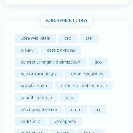
КЛЮЧЕВЫЕ СЛОВА
core web vitals
cro
cta
e-e-a-t
eeat-факторы
generative engine optimization
geo
geo оптимизация
google analytics
google maps
google search console
search console
seo
seo продвижение
smm
ux
vadstudio
wordpress