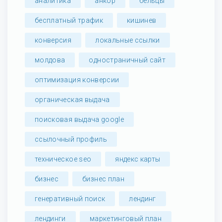
аналитика
анкор
бельцы
бесплатный трафик
кишинев
конверсия
локальные ссылки
молдова
одностраничный сайт
оптимизация конверсии
органическая выдача
поисковая выдача google
ссылочный профиль
техническое seo
яндекс карты
бизнес
бизнес план
генеративный поиск
лендинг
лендинги
маркетинговый план