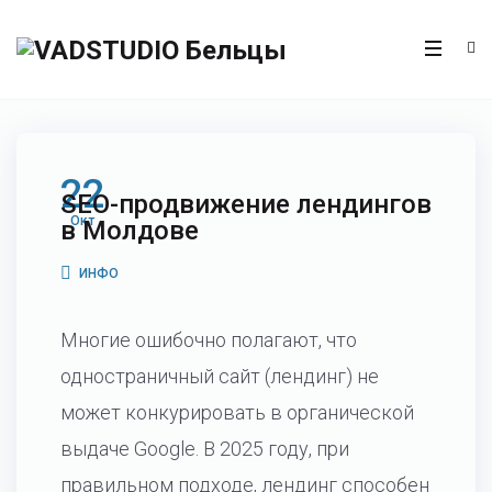
22
SEO-продвижение лендингов
Окт
в Молдове
ИНФО
Многие ошибочно полагают, что
одностраничный сайт (лендинг) не
может конкурировать в органической
выдаче Google. В 2025 году, при
правильном подходе, лендинг способен