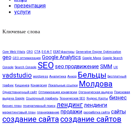
презентация
услуги
Ключевые слова
Core Web Vitals
CRO
CTA
E-E-A-T
EEAT-факторы
Generative Engine Optimization
geo
Google Analytics
GEO оптимизация
Google Maps
Google Search
SEO
seo продвижение
SMM
Console
Search Console
UX
Бельцы
vadstudio
wordpress
Аналитика
Анкор
Бесплатный
Молдова
трафик
Кишинев
Конверсия
Локальные ссылки
Одностраничный сайт
Оптимизация конверсии
Органическая выдача
Поисковая
бизнес
выдача Google
Ссылочный профиль
Техническое SEO
Яндекс Карты
лендинг
лендинги
бизнес план
генеративный поиск
продажи
сайты
маркетинговый план
планирование
разработка сайта
создание сайта
создание сайтов